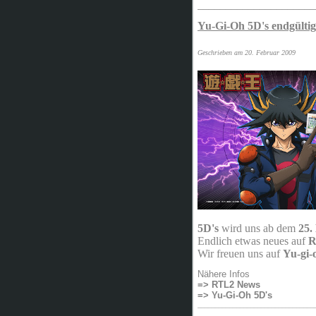
_____________________
Yu-Gi-Oh 5D's endgültig
Geschrieben am 20. Februar 2009
5D's
wird uns ab dem
25.
Endlich etwas neues auf
R
Wir freuen uns auf
Yu-gi-
Nähere Infos
=> RTL2 News
=> Yu-Gi-Oh 5D's
_________________________________