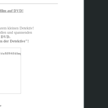
_____________________________
_
ofilm auf DVD!
rem kleinen Detektiv!
tollen und spannenden
DVD.
 der Detektive"!
e