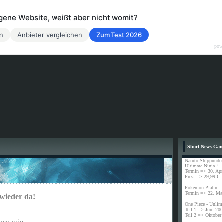
eigene Website, weißt aber nicht womit?
en
Anbieter vergleichen
Zum Test 2026
pow
Short News Ga
Naruto Shippuude
Ultimate Ninja 4
Termin => 30. Apr
Presi => 29,99 €
Pokemon Platin
Termin => 22. Ma
 wieder da!
One Piece - Unlim
Teil 1 => Juni 20
Teil 2 => Oktober
nso wie