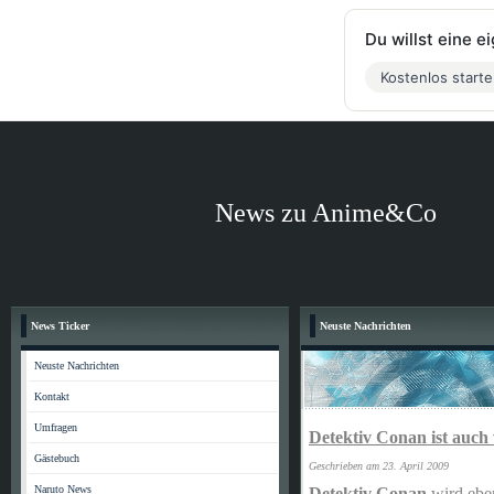
Du willst eine 
Kostenlos start
News zu Anime&Co
News Ticker
Neuste Nachrichten
Neuste Nachrichten
Kontakt
Umfragen
Detektiv Conan ist auch
Gästebuch
Geschrieben am 23. April 2009
Naruto News
Detektiv Conan
wird ebe