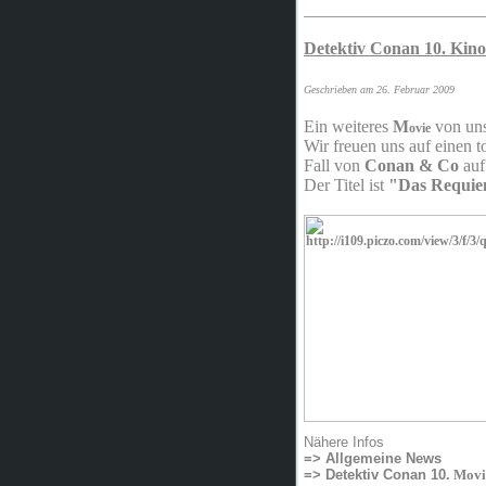
_____________________
Detektiv Conan 10. Kin
Geschrieben am 26. Februar 2009
Ein weiteres
M
von uns
ovie
Wir freuen uns auf einen 
Fall von
Conan & Co
auf
Der Titel ist
"Das Requiem
Nähere Infos
=> Allgemeine News
=> Detektiv Conan 10.
Movi