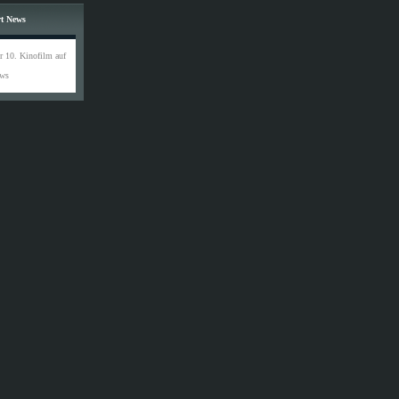
rt News
r 10. Kinofilm auf
ews