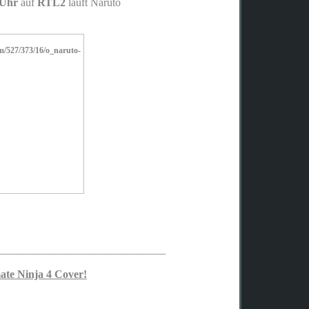
 Uhr
auf
RTL2
läuft Naruto
______________________________
ate Ninja 4 Cover!