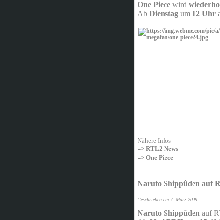
One Piece
wird
wiederhol
Ab
Dienstag
um
12 Uhr
Nähere Infos
=> RTL2 News
=> One Piece
_____________________
Naruto Shippûden auf 
Geschrieben am 7. März 2009
Naruto Shippûden
auf R