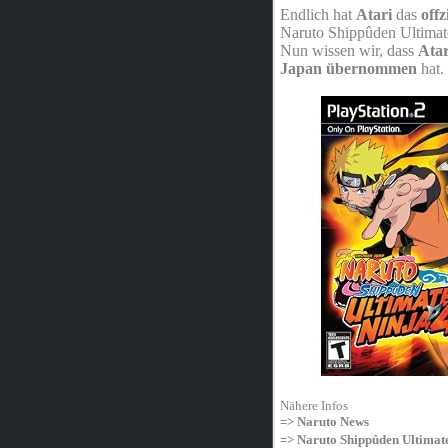
Endlich hat
Atari
das
offz
Naruto Shippûden Ultimate
Nun wissen wir, dass
Atar
Japan übernommen
hat.
Nähere Infos
=> Naruto News
=> Naruto Shippûden Ultimate