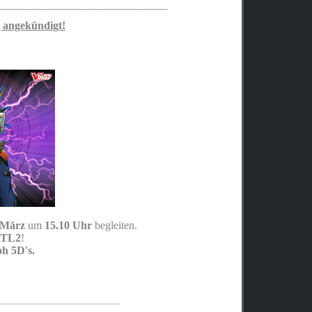
________________________
______
 angekündigt!
 März
um
15.10 Uhr
begleiten.
TL2
!
oh 5D's.
__________________
_________________