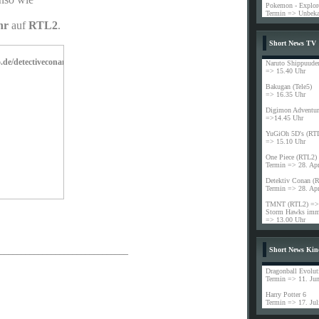
Pokemon - Explore
Termin => Unbeka
hr
auf
RTL2
.
Short News TV
Naruto Shippuude
=> 15.40 Uhr
Bakugan (Tele5)
=> 16.35 Uhr
Digimon Adventur
=>14.45 Uhr
YuGiOh 5D's (RT
=> 15.10 Uhr
One Piece (RTL2)
Termin => 28. Ap
Detektiv Conan (
Termin => 28. Ap
TMNT (RTL2) => 
Storm Hawks imme
=> 13.00 Uhr
Short News Kin
______________________________
Dragonball Evolut
Termin => 11. Jun
Harry Potter 6
Termin => 17. Jul