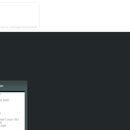
ered by homepage-baukasten.de
mes
n
il 2009
i
ited Cruise 1&2
09
 2009