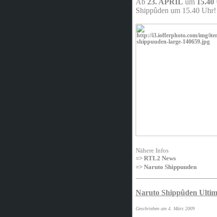
Ab
23.
APRIL
um
15.40
Shippûden um 15.40 Uhr!
Nähere Infos
=> RTL2 News
=> Naruto Shippuuden
_____________________
Naruto Shippûden Ultim
Geschrieben am 4. März 2009