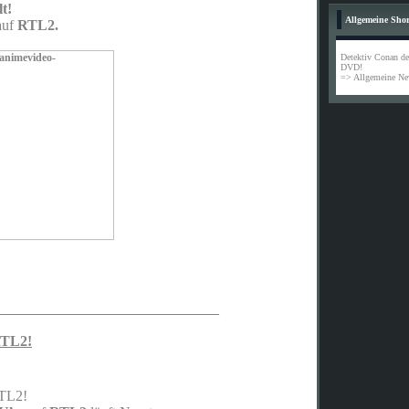
t!
Allgemeine Sho
auf
RTL2.
Detektiv Conan de
DVD!
=> Allgemeine N
______________________________
RTL2!
TL2!