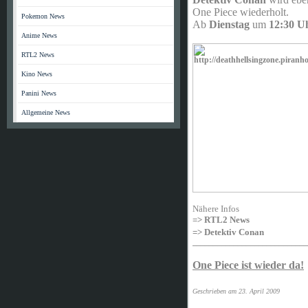
One Piece wiederholt.
Pokemon News
Ab
Dienstag
um
12:30 U
Anime News
RTL2 News
Kino News
Panini News
Allgemeine News
Nähere Infos
=> RTL2 News
=> Detektiv Conan
____________________________
One Piece ist wieder da!
Geschrieben am 23. April 2009