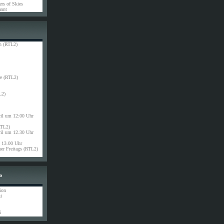
rs of Skies
nnt
n (RTL2)
e (RTL2)
L2)
ril um 12:00 Uhr
RTL2)
ril um 12.30 Uhr
13.00 Uhr
r Freitags (RTL2)
o
ion
i
i