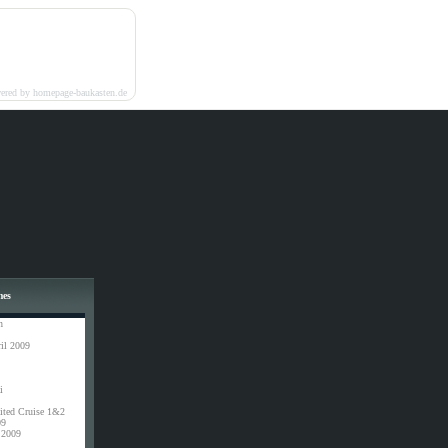
ered by homepage-baukasten.de
mes
n
il 2009
i
ited Cruise 1&2
09
 2009