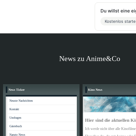
Du willst eine 
Kostenlos start
News zu Anime&Co
News Ticker
Kino News
Neuste Nachrichten
Kontakt
Umfragen
Hier sind die aktuellen K
Gästebuch
Ich werde nicht über alle Kinofilme
Naruto News