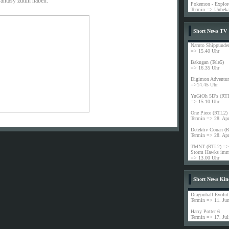
Fantasy zutun haben.
Pokemon - Explore
Termin => Unbeka
Short News TV
Naruto Shippuude
=> 15.40 Uhr
Bakugan (Tele5)
=> 16.35 Uhr
Digimon Adventur
=>14.45 Uhr
YuGiOh 5D's (RT
=> 15.10 Uhr
One Piece (RTL2)
Termin => 28. Ap
n schon 22607 Besucher (59784 Hits) hier!
Detektiv Conan (
Termin => 28. Ap
TMNT (RTL2) => 
Storm Hawks imme
=> 13.00 Uhr
Short News Kin
Dragonball Evolut
Termin => 11. Jun
Harry Potter 6
Termin => 17. Jul