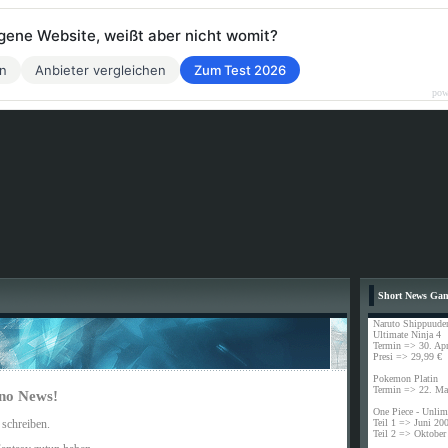
eigene Website, weißt aber nicht womit?
en
Anbieter vergleichen
Zum Test 2026
pow
Short News Ga
Naruto Shippuude
Ultimate Ninja 4
Termin => 30. Apr
Presi => 29,99 €
Pokemon Platin
Termin => 22. Ma
ino News!
One Piece - Unlim
Teil 1 => Juni 20
 schreiben.
Teil 2 => Oktober