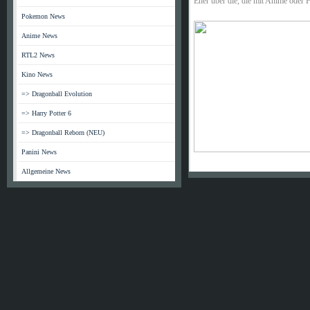
Eher über die, die mit Anime oder 
Pokemon News
Anime News
RTL2 News
Kino News
=> Dragonball Evolution
=> Harry Potter 6
=> Dragonball Reborn (NEU)
Panini News
Es ware
Allgemeine News