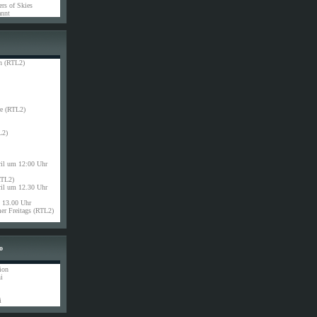
rs of Skies
nnt
n (RTL2)
e (RTL2)
L2)
ril um 12:00 Uhr
RTL2)
ril um 12.30 Uhr
13.00 Uhr
r Freitags (RTL2)
o
ion
i
i