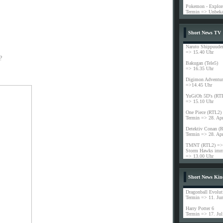
Pokemon - Explore
Termin => Unbeka
Short News TV
Naruto Shippuude
=> 15.40 Uhr
?
Bakugan (Tele5)
=> 16.35 Uhr
Digimon Adventur
=>14.45 Uhr
YuGiOh 5D's (RT
=> 15.10 Uhr
One Piece (RTL2)
Termin => 28. Ap
Detektiv Conan (
Termin => 28. Ap
TMNT (RTL2) => 
Storm Hawks imme
=> 13.00 Uhr
Short News Kin
Dragonball Evolut
Termin => 11. Jun
Harry Potter 6
Termin => 17. Jul