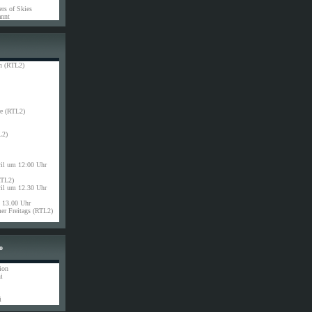
rs of Skies
nnt
n (RTL2)
e (RTL2)
L2)
ril um 12:00 Uhr
RTL2)
ril um 12.30 Uhr
13.00 Uhr
r Freitags (RTL2)
o
ion
i
i