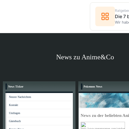
Ratgebe
Die 7
Wir hab
News zu Anime&Co
News Ticker
Pokemon News
Neuste Nachrichten
Kontakt
Umfragen
News zu der beliebten A
Gästebuch