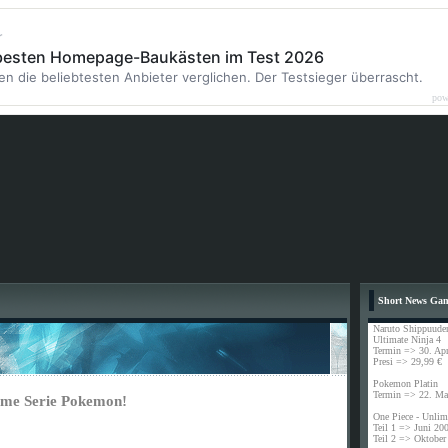
r
 besten Homepage-Baukästen im Test 2026
en die beliebtesten Anbieter verglichen. Der Testsieger überrascht.
pow
Short News Ga
Naruto Shippuude
Ultimate Ninja 4
Termin => 30. Apr
Presi => 29,99 €
Pokemon Platin
Termin => 22. Ma
nime Serie Pokemon!
One Piece - Unlim
Teil 1 => Juni 20
Teil 2 => Oktober