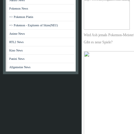
Naruto News
Pokemon News
=> Pokemon Platin
=> Pokemon - Explorers of Skies(NEU)
Anime News
Wird Ash jemals Pokemon-Meister
RTL2 News
Gibt es neue Spiele?
Kino News
Panini News
Allgemeine News