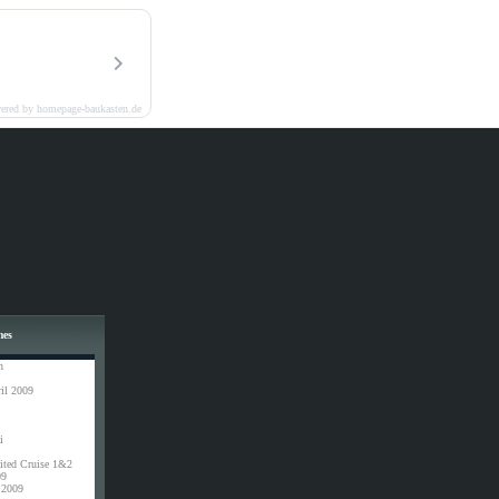
ered by homepage-baukasten.de
mes
n
il 2009
i
ited Cruise 1&2
09
 2009