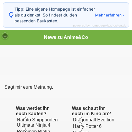
Tipp:
Eine eigene Homepage ist einfacher
als du denkst. So findest du den
Mehr erfahren ›
passenden Baukasten.
powered by homepage-baukasten.de
News zu Anime&Co
Sagt mir eure Meinung.
Was werdet ihr
Was schaut ihr
euch kaufen?
euch im Kino an?
Naruto Shippuuden
Dragonball Evoltion
Ultimate Ninja 4
Harry Potter 6
Pokemon Platin