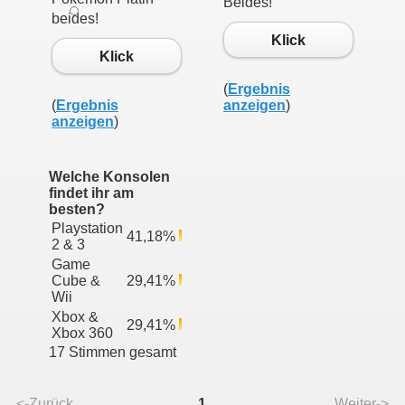
Beides!
beides!
Klick
Klick
(
Ergebnis
(
Ergebnis
anzeigen
)
anzeigen
)
Welche Konsolen
findet ihr am
besten?
Playstation
41,18%
2 & 3
Game
Cube &
29,41%
Wii
Xbox &
29,41%
Xbox 360
17 Stimmen gesamt
<-Zurück
1
Weiter->