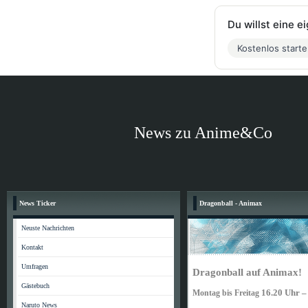
Du willst eine 
Kostenlos start
News zu Anime&Co
News Ticker
Dragonball - Animax
Neuste Nachrichten
Kontakt
Umfragen
Dragonball auf Animax!
Gästebuch
16.20 Uhr –
Montag bis Freitag
Naruto News