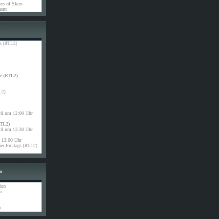
rs of Skies
nnt
n (RTL2)
e (RTL2)
L2)
ril um 12:00 Uhr
RTL2)
ril um 12.30 Uhr
13.00 Uhr
r Freitags (RTL2)
o
ion
i
i