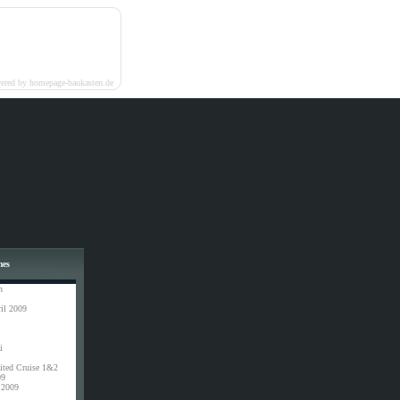
ered by homepage-baukasten.de
mes
n
il 2009
i
ited Cruise 1&2
09
 2009