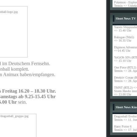
Pokemon - Explore
Termin => Unbeka
Short News TV
Naruto Shippuude
=> 15.40 Uhr
Bakugan (Tele5)
=> 16.35 Uhr
Digimon Adventur
=>14.45 Uhr
YuGiOh 5D's (RT
=> 15.10 Uhr
l im Deutschem Fernsehn.
One Piece (RTL2)
nball komplett.
Termin => 28. Ap
ein Animax haben/empfangen.
Detektiv Conan (
Termin => 28. Ap
TMNT (RTL2) => 
 Freitag 16.20 – 18.30 Uhr.
Storm Hawks imme
=> 13.00 Uhr
Samstags ab 9.25-15.45 Uhr
6.00 Uhr
sein.
Short News Kin
Dragonball Evolut
Termin => 11. Jun
Harry Potter 6
Termin => 17. Jul