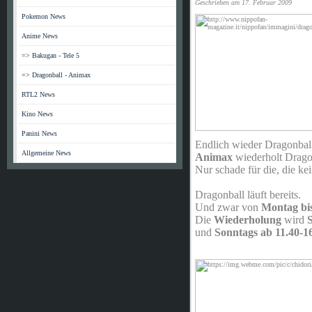
Geschrieben am 17. Februar 2009
Pokemon News
Anime News
=> Bakugan - Tele 5
=> Dragonball - Animax
RTL2 News
Kino News
Panini News
Endlich wieder Dragonbal
Allgemeine News
Animax
wiederholt Drago
Nur schade für die, die k
Dragonball läuft bereits.
Und zwar von
Montag bis
Die
Wiederholung
wird
und
Sonntags ab 11.40-1