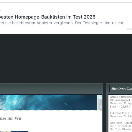
r
 besten Homepage-Baukästen im Test 2026
en die beliebtesten Anbieter verglichen. Der Testsieger überrascht.
pow
Short News Ga
Naruto Shippuude
Ultimate Ninja 4
Termin => 30. Apr
Presi => 29,99 €
Pokemon Platin
Termin => 22. Ma
ise für Wii
One Piece - Unlim
Teil 1 => Juni 20
Teil 2 => Oktober