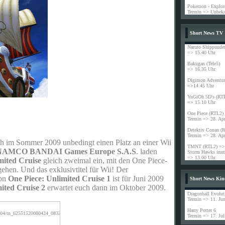
Pokemon - Explore
Termin => Unbeka
Short News TV
Naruto Shippuude
=> 15.40 Uhr
Bakugan (Tele5)
=> 16.35 Uhr
Digimon Adventur
=>14.45 Uhr
YuGiOh 5D's (RT
=> 15.10 Uhr
One Piece (RTL2)
Termin => 28. Ap
Detektiv Conan (
Termin => 28. Ap
ich im Sommer 2009 unbedingt einen Platz an einer Wii
TMNT (RTL2) => 
NAMCO BANDAI Games Europe S.A.S
. laden
Storm Hawks imme
=> 13.00 Uhr
mited Cruise
gleich zweimal ein, mit den One Piece-
gehen. Und das exklusivtitel für Wii! Der
von
One Piece: Unlimited Cruise 1
ist für Juni 2009
Short News Kin
ited Cruise 2
erwartet euch dann im Oktober 2009.
Dragonball Evolut
Termin => 11. Jun
Harry Potter 6
Termin => 17. Jul