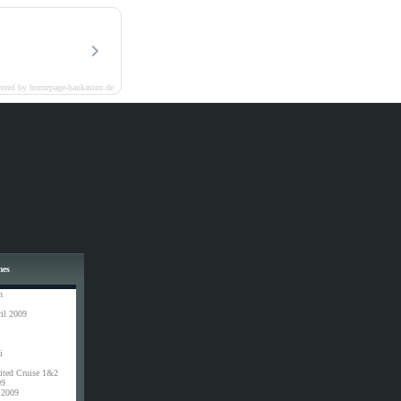
ered by homepage-baukasten.de
mes
n
il 2009
i
ited Cruise 1&2
09
 2009