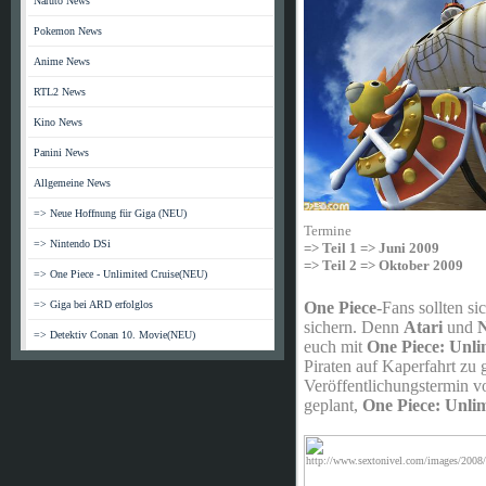
Naruto News
Pokemon News
Anime News
RTL2 News
Kino News
Panini News
Allgemeine News
=> Neue Hoffnung für Giga (NEU)
Termine
=> Nintendo DSi
=> Teil 1 => Juni 2009
=> Teil 2 => Oktober 2009
=> One Piece - Unlimited Cruise(NEU)
One Piece
-Fans sollten s
=> Giga bei ARD erfolglos
sichern. Denn
Atari
und
=> Detektiv Conan 10. Movie(NEU)
euch mit
One Piece: Unli
Piraten auf Kaperfahrt zu 
Veröffentlichungstermin 
geplant,
One Piece: Unlim