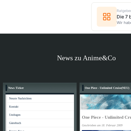
Ratgebe
Die 7
Wir hab
News zu Anime&Co
News Ticker
One Piece - Unlimited Cruise(NEU)
Neuste Nachrichten
Kontakt
Umfragen
One Piece - Unlimited Cru
Gästebuch
Geschrieben am 18. Februar 2009