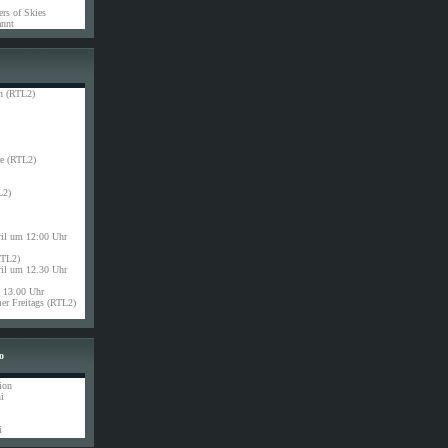
rs of Skies
nnt
n (RTL2)
e (RTL2)
L2)
ril um 12:00 Uhr
RTL2)
ril um 12.30 Uhr
13.00 Uhr
r Freitags (RTL2)
o
ion
i
i